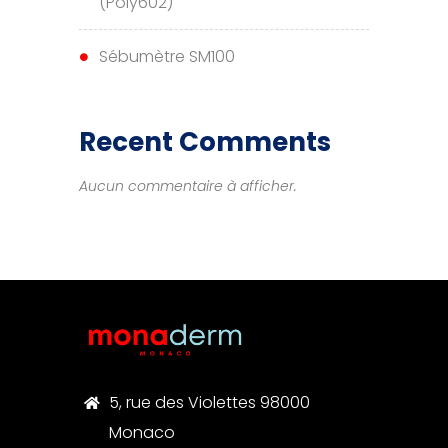
(Poly602)
Sébumètre SM100
Recent Comments
Aucun commentaire à afficher.
5, rue des Violettes 98000
Monaco